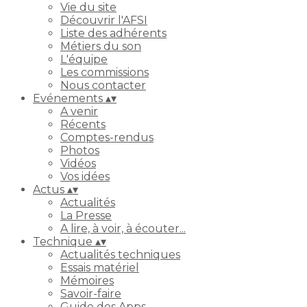
Vie du site
Découvrir l'AFSI
Liste des adhérents
Métiers du son
L'équipe
Les commissions
Nous contacter
Evénements
▴
▾
A venir
Récents
Comptes-rendus
Photos
Vidéos
Vos idées
Actus
▴
▾
Actualités
La Presse
A lire, à voir, à écouter...
Technique
▴
▾
Actualités techniques
Essais matériel
Mémoires
Savoir-faire
Guide des Apps