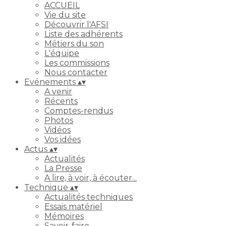
ACCUEIL
Vie du site
Découvrir l'AFSI
Liste des adhérents
Métiers du son
L'équipe
Les commissions
Nous contacter
Evénements
▴
▾
A venir
Récents
Comptes-rendus
Photos
Vidéos
Vos idées
Actus
▴
▾
Actualités
La Presse
A lire, à voir, à écouter...
Technique
▴
▾
Actualités techniques
Essais matériel
Mémoires
Savoir-faire