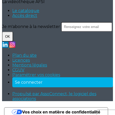
La vidéothèque AFSI
Le catalogue
Accès direct
Je m'abonne à la newsletter
OK
Plan du site
Licences
Mentions légales
CGUV
Paramétrer vos cookies
Se connecter
Propulsé par AssoConnect, le logiciel des
associations
Vos choix en matière de confidentialité