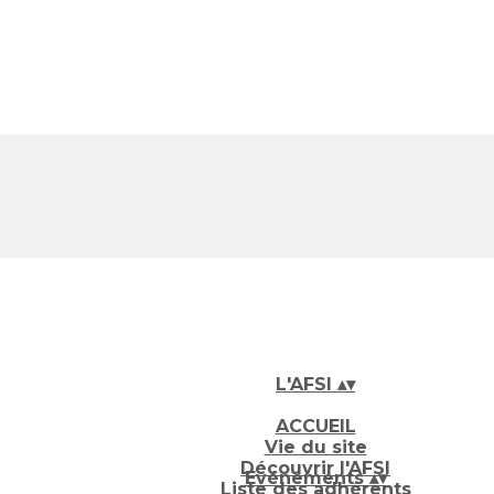
L'AFSI
▴
▾
ACCUEIL
Vie du site
Découvrir l'AFSI
Evénements
▴
▾
Liste des adhérents