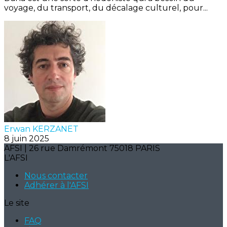
voyage, du transport, du décalage culturel, pour...
Erwan KERZANET
8 juin 2025
AFSI | 26 rue Damrémont 75018 PARIS
L'AFSI
Nous contacter
Adhérer à l'AFSI
Le site
FAQ