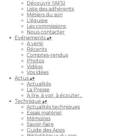
Découvrir l'AFSI
Liste des adhérents
Métiers du son
L'équipe
Les commissions
Nous contacter
Evénements
▴
▾
A venir
Récents
Comptes-rendus
Photos
Vidéos
Vos idées
Actus
▴
▾
Actualités
La Presse
A lire, à voir, à écouter...
Technique
▴
▾
Actualités techniques
Essais matériel
Mémoires
Savoir-faire
Guide des Apps
Bibliothèque du son