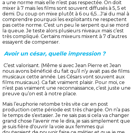
a une norme mais elle n’est pas respectée. On doit
mixer à 7 mais les films sont souvent diffusés à 5, 5 et
demi. Du coup on mixe plutôt à 6 ou 6,5…J'ai du mal à
comprendre pourquoi les exploitants ne respectent
pas cette norme. C’est un peu le serpent qui se mord
la queue. Je teste alors plusieurs niveaux mais c’est
très compliqué. Certains mixeurs mixent à 7 d’autres
essayent de compenser.
Avoir un césar, quelle impression ?
C’est valorisant. (Même si avec Jean Pierre et Jean
nous avons bénéficié du fait qu’il n’y avait pas de films
musicaux cette année. Les Césars vont souvent aux
films musicaux). Ca fait vraiment plaisir. Pour moi, ce
n’est pas vraiment une reconnaissance, c’est juste une
preuve qu’on est à notre place.
Mais l’euphorie retombe très vite car en post
production cette période est très chargée. On n’a pas
le temps de s’extasier. Je ne sais pas si cela va changer
grand chose l'avenir me le dira, je sais simplement que
je suis fière d'ouvrir la voie aux femmes qui
douteraient de pouvoir faire ce métier et que je me