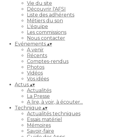
Vie du site
Découvrir l'AFSI
Liste des adhérents
Métiers du son
L'équipe
Les commissions
Nous contacter
Evénements
▴
▾
A venir
Récents
Comptes-rendus
Photos
Vidéos
Vos idées
Actus
▴
▾
Actualités
La Presse
A lire, à voir, à écouter...
Technique
▴
▾
Actualités techniques
Essais matériel
Mémoires
Savoir-faire
Guide des Apps