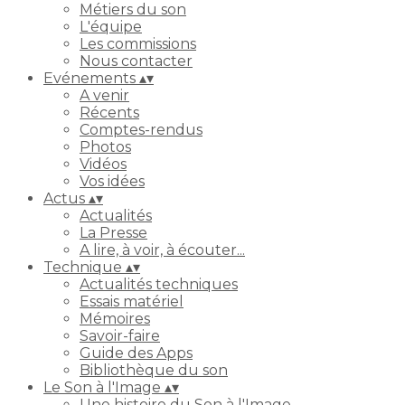
Métiers du son
L'équipe
Les commissions
Nous contacter
Evénements
▴
▾
A venir
Récents
Comptes-rendus
Photos
Vidéos
Vos idées
Actus
▴
▾
Actualités
La Presse
A lire, à voir, à écouter...
Technique
▴
▾
Actualités techniques
Essais matériel
Mémoires
Savoir-faire
Guide des Apps
Bibliothèque du son
Le Son à l'Image
▴
▾
Une histoire du Son à l'Image