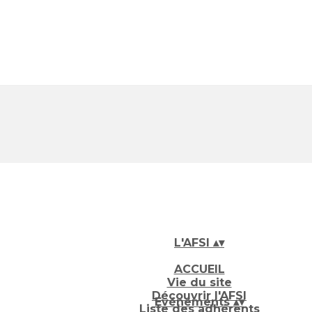
L'AFSI
▴
▾
ACCUEIL
Vie du site
Découvrir l'AFSI
Evénements
▴
▾
Liste des adhérents