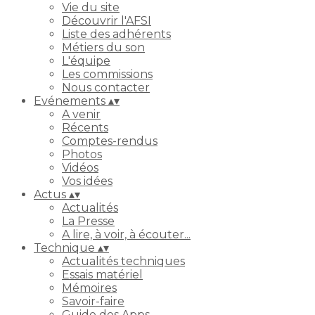
Vie du site
Découvrir l'AFSI
Liste des adhérents
Métiers du son
L'équipe
Les commissions
Nous contacter
Evénements
▴
▾
A venir
Récents
Comptes-rendus
Photos
Vidéos
Vos idées
Actus
▴
▾
Actualités
La Presse
A lire, à voir, à écouter...
Technique
▴
▾
Actualités techniques
Essais matériel
Mémoires
Savoir-faire
Guide des Apps