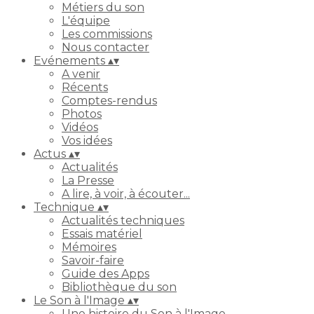
Métiers du son
L'équipe
Les commissions
Nous contacter
Evénements
▴
▾
A venir
Récents
Comptes-rendus
Photos
Vidéos
Vos idées
Actus
▴
▾
Actualités
La Presse
A lire, à voir, à écouter...
Technique
▴
▾
Actualités techniques
Essais matériel
Mémoires
Savoir-faire
Guide des Apps
Bibliothèque du son
Le Son à l'Image
▴
▾
Une histoire du Son à l'Image