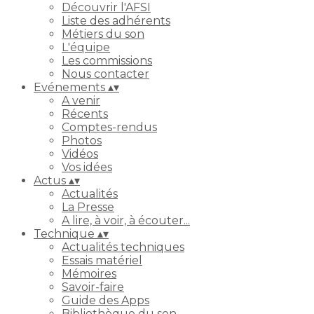
Découvrir l'AFSI
Liste des adhérents
Métiers du son
L'équipe
Les commissions
Nous contacter
Evénements
▴
▾
A venir
Récents
Comptes-rendus
Photos
Vidéos
Vos idées
Actus
▴
▾
Actualités
La Presse
A lire, à voir, à écouter...
Technique
▴
▾
Actualités techniques
Essais matériel
Mémoires
Savoir-faire
Guide des Apps
Bibliothèque du son