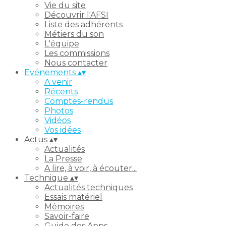
Vie du site
Découvrir l'AFSI
Liste des adhérents
Métiers du son
L'équipe
Les commissions
Nous contacter
Evénements
▴
▾
A venir
Récents
Comptes-rendus
Photos
Vidéos
Vos idées
Actus
▴
▾
Actualités
La Presse
A lire, à voir, à écouter...
Technique
▴
▾
Actualités techniques
Essais matériel
Mémoires
Savoir-faire
Guide des Apps