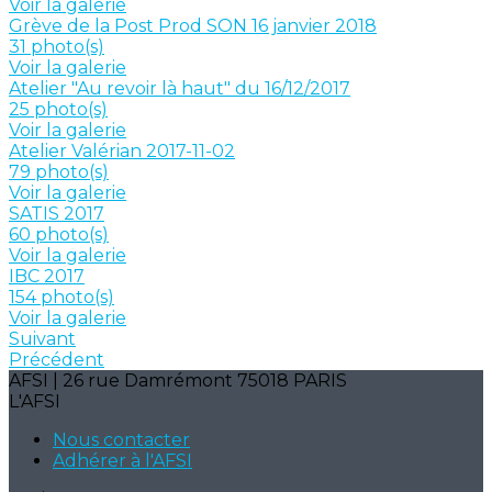
Voir la galerie
Grève de la Post Prod SON 16 janvier 2018
31 photo(s)
Voir la galerie
Atelier "Au revoir là haut" du 16/12/2017
25 photo(s)
Voir la galerie
Atelier Valérian 2017-11-02
79 photo(s)
Voir la galerie
SATIS 2017
60 photo(s)
Voir la galerie
IBC 2017
154 photo(s)
Voir la galerie
Suivant
Précédent
AFSI | 26 rue Damrémont 75018 PARIS
L'AFSI
Nous contacter
Adhérer à l'AFSI