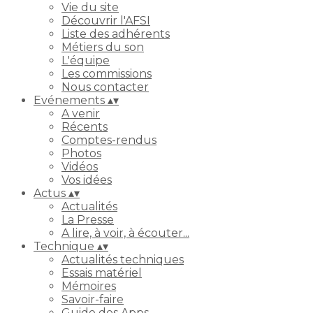
Vie du site
Découvrir l'AFSI
Liste des adhérents
Métiers du son
L'équipe
Les commissions
Nous contacter
Evénements
▴
▾
A venir
Récents
Comptes-rendus
Photos
Vidéos
Vos idées
Actus
▴
▾
Actualités
La Presse
A lire, à voir, à écouter...
Technique
▴
▾
Actualités techniques
Essais matériel
Mémoires
Savoir-faire
Guide des Apps