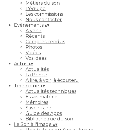
Métiers du son
L'équipe
Les commissions
Nous contacter
Evénements
▴
▾
A venir
Récents
Comptes-rendus
Photos
Vidéos
Vos idées
Actus
▴
▾
Actualités
La Presse
A lire, à voir, à écouter...
Technique
▴
▾
Actualités techniques
Essais matériel
Mémoires
Savoir-faire
Guide des Apps
Bibliothèque du son
Le Son à l'Image
▴
▾
Une histoire du Son à l'Image