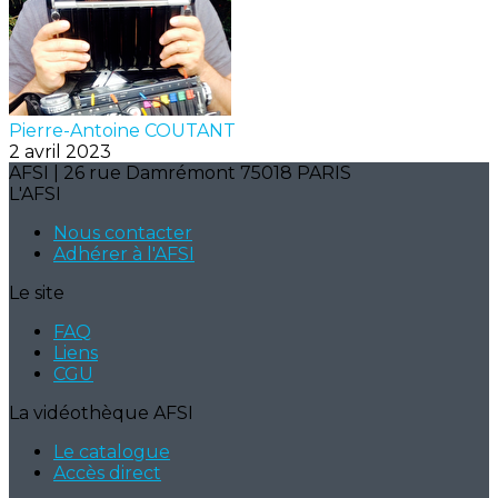
Pierre-Antoine COUTANT
2 avril 2023
AFSI | 26 rue Damrémont 75018 PARIS
L'AFSI
Nous contacter
Adhérer à l'AFSI
Le site
FAQ
Liens
CGU
La vidéothèque AFSI
Le catalogue
Accès direct