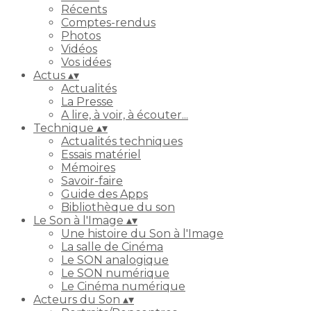
Récents
Comptes-rendus
Photos
Vidéos
Vos idées
Actus
▴
▾
Actualités
La Presse
A lire, à voir, à écouter...
Technique
▴
▾
Actualités techniques
Essais matériel
Mémoires
Savoir-faire
Guide des Apps
Bibliothèque du son
Le Son à l'Image
▴
▾
Une histoire du Son à l'Image
La salle de Cinéma
Le SON analogique
Le SON numérique
Le Cinéma numérique
Acteurs du Son
▴
▾