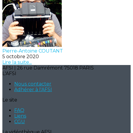
Pierre-Antoine COUTANT
5 octobre 2020
Lire la suite...
AFSI | 26 rue Damrémont 75018 PARIS
L'AFSI
Nous contacter
Adhérer à l'AFSI
Le site
FAQ
Liens
CGU
La vidéothèque AFSI