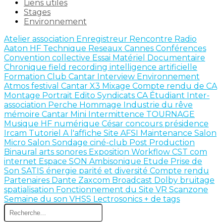
Liens utiles
Stages
Environnement
Atelier
association
Enregistreur
Rencontre
Radio
Aaton
HF
Technique
Reseaux
Cannes
Conférences
Convention collective
Essai Matériel
Documentaire
Chronique
field recording
intelligence artificielle
Formation
Club Cantar
Interview
Environnement
Atmos
festival
Cantar X3
Mixage
Compte rendu de CA
Montage
Portrait
Edito
Syndicats
CA
Étudiant
Inter-
association
Perche
Hommage
Industrie du rêve
mémoire
Cantar Mini
Intermittence
TOURNAGE
Musique
HF numérique
César
concours
présidence
Ircam
Tutoriel
A l'affiche
Site AFSI
Maintenance
Salon
Micro Salon
Sondage
ciné-club
Post Production
Binaural
arts sonores
Exposition
Workflow
CST
com
internet
Espace SON
Ambisonique
Etude
Prise de
Son
SATIS
énergie
parité et diversité
Compte rendu
Partenaires
Dante
Zaxcom
Broadcast
Dolby
bruitage
spatialisation
Fonctionnement du Site
VR
Scanzone
Semaine du son
VHSS
Lectrosonics
+ de tags