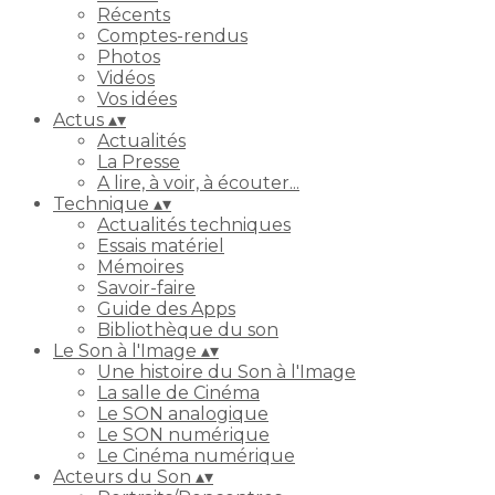
Récents
Comptes-rendus
Photos
Vidéos
Vos idées
Actus
▴
▾
Actualités
La Presse
A lire, à voir, à écouter...
Technique
▴
▾
Actualités techniques
Essais matériel
Mémoires
Savoir-faire
Guide des Apps
Bibliothèque du son
Le Son à l'Image
▴
▾
Une histoire du Son à l'Image
La salle de Cinéma
Le SON analogique
Le SON numérique
Le Cinéma numérique
Acteurs du Son
▴
▾