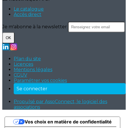
Le catalogue
Accès direct
Je m'abonne à la newsletter
OK
Plan du site
Licences
Mentions légales
CGUV
Paramétrer vos cookies
Se connecter
Propulsé par AssoConnect, le logiciel des
associations
Vos choix en matière de confidentialité