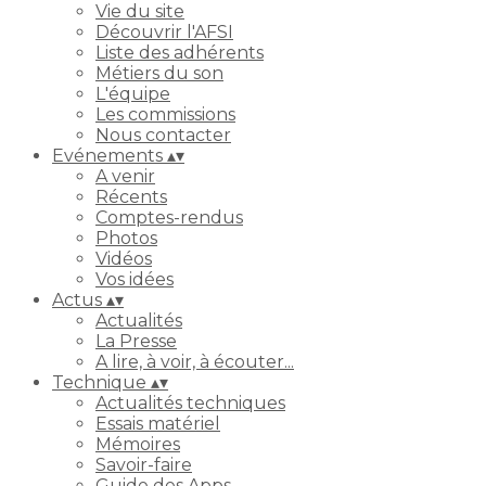
Vie du site
Découvrir l'AFSI
Liste des adhérents
Métiers du son
L'équipe
Les commissions
Nous contacter
Evénements
▴
▾
A venir
Récents
Comptes-rendus
Photos
Vidéos
Vos idées
Actus
▴
▾
Actualités
La Presse
A lire, à voir, à écouter...
Technique
▴
▾
Actualités techniques
Essais matériel
Mémoires
Savoir-faire
Guide des Apps