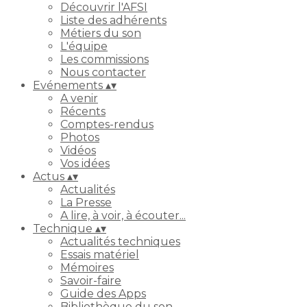
Découvrir l'AFSI
Liste des adhérents
Métiers du son
L'équipe
Les commissions
Nous contacter
Evénements
▴
▾
A venir
Récents
Comptes-rendus
Photos
Vidéos
Vos idées
Actus
▴
▾
Actualités
La Presse
A lire, à voir, à écouter...
Technique
▴
▾
Actualités techniques
Essais matériel
Mémoires
Savoir-faire
Guide des Apps
Bibliothèque du son