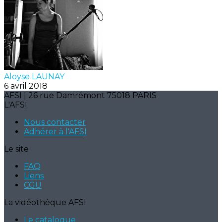
Aloyse LAUNAY
6 avril 2018
AFSI | 26 rue Damrémont 75018 PARIS
L'AFSI
Nous contacter
Adhérer à l'AFSI
Le site
FAQ
Liens
CGU
La vidéothèque AFSI
Le catalogue