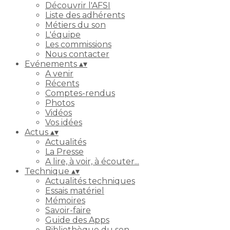
Découvrir l'AFSI
Liste des adhérents
Métiers du son
L'équipe
Les commissions
Nous contacter
Evénements
▴
▾
A venir
Récents
Comptes-rendus
Photos
Vidéos
Vos idées
Actus
▴
▾
Actualités
La Presse
A lire, à voir, à écouter...
Technique
▴
▾
Actualités techniques
Essais matériel
Mémoires
Savoir-faire
Guide des Apps
Bibliothèque du son