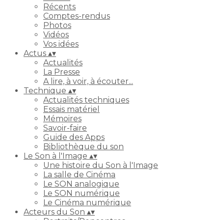
Récents
Comptes-rendus
Photos
Vidéos
Vos idées
Actus
▴
▾
Actualités
La Presse
A lire, à voir, à écouter...
Technique
▴
▾
Actualités techniques
Essais matériel
Mémoires
Savoir-faire
Guide des Apps
Bibliothèque du son
Le Son à l'Image
▴
▾
Une histoire du Son à l'Image
La salle de Cinéma
Le SON analogique
Le SON numérique
Le Cinéma numérique
Acteurs du Son
▴
▾