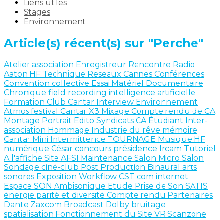
Liens utiles
Stages
Environnement
Article(s) récent(s) sur "Perche"
Atelier
association
Enregistreur
Rencontre
Radio
Aaton
HF
Technique
Reseaux
Cannes
Conférences
Convention collective
Essai Matériel
Documentaire
Chronique
field recording
intelligence artificielle
Formation
Club Cantar
Interview
Environnement
Atmos
festival
Cantar X3
Mixage
Compte rendu de CA
Montage
Portrait
Edito
Syndicats
CA
Étudiant
Inter-
association
Hommage
Industrie du rêve
mémoire
Cantar Mini
Intermittence
TOURNAGE
Musique
HF
numérique
César
concours
présidence
Ircam
Tutoriel
A l'affiche
Site AFSI
Maintenance
Salon
Micro Salon
Sondage
ciné-club
Post Production
Binaural
arts
sonores
Exposition
Workflow
CST
com internet
Espace SON
Ambisonique
Etude
Prise de Son
SATIS
énergie
parité et diversité
Compte rendu
Partenaires
Dante
Zaxcom
Broadcast
Dolby
bruitage
spatialisation
Fonctionnement du Site
VR
Scanzone