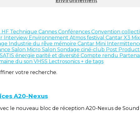
Environnement
n
HF
Technique
Cannes
Conférences
Convention collect
ar
Interview
Environnement
Atmos
festival
Cantar X3
Mi
age
Industrie du rêve
mémoire
Cantar Mini
Intermitten
ance
Salon
Micro Salon
Sondage
ciné-club
Post Product
SATIS
énergie
parité et diversité
Compte rendu
Partena
maine du son
VHSS
Lectrosonics
+ de tags
affiner votre recherche.
ices A20-Nexus
c le nouveau bloc de réception A20-Nexus de Sound De