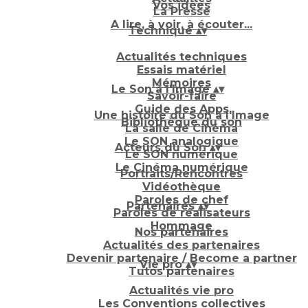
Vos idées
La Presse
A lire, à voir, à écouter...
Technique
▴
▾
Actualités techniques
Essais matériel
Mémoires
Le Son à l'Image
▴
▾
Savoir-faire
Guide des Apps
Une histoire du Son à l'Image
Bibliothèque du son
La salle de Cinéma
Le SON analogique
Acteurs du Son
▴
▾
Le SON numérique
Le Cinéma numérique
Portraits/Rencontres
Vidéothèque
Paroles de chef
Partenaires
▴
▾
Paroles de réalisateurs
Hommage
Nos partenaires
Actualités des partenaires
Devenir partenaire / Become a partner
Vie pro
▴
▾
Tutos partenaires
Actualités vie pro
Les Conventions collectives