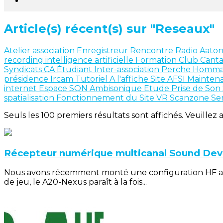
Article(s) récent(s) sur "Reseaux"
Atelier
association
Enregistreur
Rencontre
Radio
Aato
recording
intelligence artificielle
Formation
Club Cant
Syndicats
CA
Étudiant
Inter-association
Perche
Homm
présidence
Ircam
Tutoriel
A l'affiche
Site AFSI
Mainten
internet
Espace SON
Ambisonique
Etude
Prise de Son
spatialisation
Fonctionnement du Site
VR
Scanzone
Se
Seuls les 100 premiers résultats sont affichés. Veuillez 
Récepteur numérique multicanal Sound Dev
Nous avons récemment monté une configuration HF ave
de jeu, le A20-Nexus paraît à la fois...