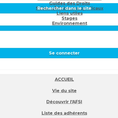
Guides des Droits
Salaires/Minimums syndicaux
Rechercher dans le site
Liens utiles
Stages
Environnement
Se connecter
ACCUEIL
Vie du site
Découvrir l'AFSI
Liste des adhérents