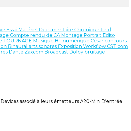
ive
Essai Matériel
Documentaire
Chronique
field
xage
Compte rendu de CA
Montage
Portrait
Edito
ce
TOURNAGE
Musique
HF numérique
César
concours
ion
Binaural
arts sonores
Exposition
Workflow
CST
com
ires
Dante
Zaxcom
Broadcast
Dolby
bruitage
vices associé à leurs émetteurs A20-Mini.D'entrée