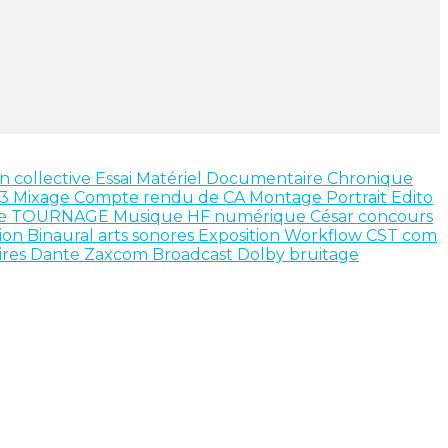
n collective
Essai Matériel
Documentaire
Chronique
X3
Mixage
Compte rendu de CA
Montage
Portrait
Edito
ce
TOURNAGE
Musique
HF numérique
César
concours
ion
Binaural
arts sonores
Exposition
Workflow
CST
com
ires
Dante
Zaxcom
Broadcast
Dolby
bruitage