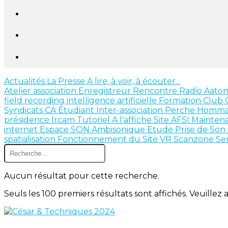
Actualités
La Presse
A lire, à voir, à écouter...
Atelier
association
Enregistreur
Rencontre
Radio
Aato
field recording
intelligence artificielle
Formation
Club 
Syndicats
CA
Étudiant
Inter-association
Perche
Homm
présidence
Ircam
Tutoriel
A l'affiche
Site AFSI
Mainten
internet
Espace SON
Ambisonique
Etude
Prise de Son
spatialisation
Fonctionnement du Site
VR
Scanzone
Se
Aucun résultat pour cette recherche.
Seuls les 100 premiers résultats sont affichés. Veuillez 