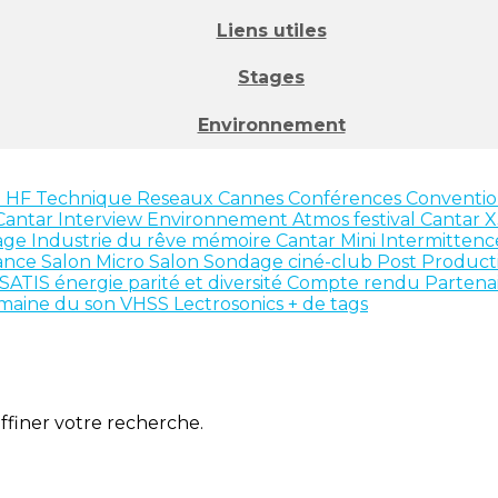
Liens utiles
Stages
Environnement
n
HF
Technique
Reseaux
Cannes
Conférences
Conventio
Cantar
Interview
Environnement
Atmos
festival
Cantar 
age
Industrie du rêve
mémoire
Cantar Mini
Intermitten
ance
Salon
Micro Salon
Sondage
ciné-club
Post Product
SATIS
énergie
parité et diversité
Compte rendu
Partena
maine du son
VHSS
Lectrosonics
+ de tags
affiner votre recherche.