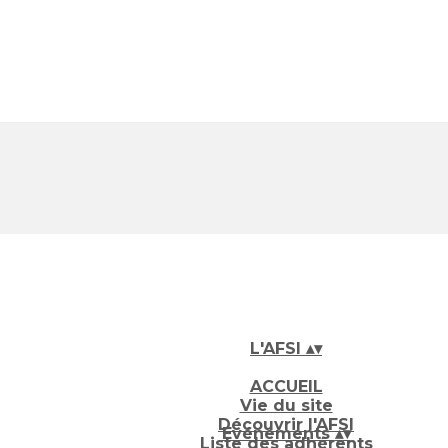
L'AFSI
▴
▾
ACCUEIL
Vie du site
Découvrir l'AFSI
Evénements
▴
▾
Liste des adhérents